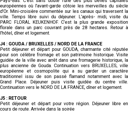
Pays-Bas. C’est sans doute l’une des plus belles capitales
européennes où l’avant-garde côtoie les merveilles du siècle
d’Or. Mini-croisière commentée sur les canaux qui traversent la
ville. Temps libre suivi du déjeuner. L’après- midi, visite du
PARC FLORAL KEUKENHOF. C’est la plus grande exposition
florale dans un parc couvrant près de 28 hectares. Retour à
l’hôtel, dîner et logement.
J4 : GOUDA / BRUXELLES / NORD DE LA FRANCE
Petit déjeuner et départ pour GOUDA, charmante cité réputée
pour son célèbre fromage et son patrimoine historique. Visite
guidée de la ville avec arrêt dans une fromagerie historique, la
plus ancienne de Gouda. Continuation vers BRUXELLES, ville
européenne et cosmopolite qui a su garder un caractère
traditionnel issu de son passé flamand notamment avec la
Grand Place. Déjeuner puis visite guidée du centre ville.
Continuation vers le NORD DE LA FRANCE, dîner et logement.
J5 : RETOUR
Petit déjeuner et départ pour votre région. Déjeuner libre en
cours de route.
Arrivée dans la soirée