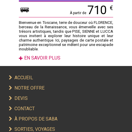
710
€
À partir de
Bienvenue en Toscane, terre de douceur où FLORENCE,
berceau de la Renaissance, vous émerveille avec ses
trésors artistiques, tandis que PISE, SIENNE et LUCCA
vous invitent à explorer leur histoire unique et leur
charme authentique. Ici, paysages de carte postale et
patrimoine exceptionnel se mêlent pour une escapade
inoubliable.
EN SAVOIR PLUS
ACCUEIL
NOTRE OFFRE
DEVIS
CONTACT
À PROPOS DE SABA
SORTIES, VOYAGES