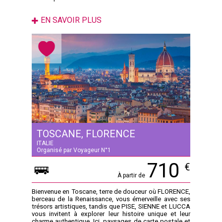
EN SAVOIR PLUS
TOSCANE, FLORENCE
ITALIE
Organisé par Voyageur N°1
710
€
À partir de
Bienvenue en Toscane, terre de douceur où FLORENCE,
berceau de la Renaissance, vous émerveille avec ses
trésors artistiques, tandis que PISE, SIENNE et LUCCA
vous invitent à explorer leur histoire unique et leur
charme authentique. Ici, paysages de carte postale et