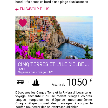
hôtel / résidence en bord d’une plage d’un lac marin.
EN SAVOIR PLUS
CINQ TERRES ET L'ILE D'ELBE - 5 JOURS
ITALIE
Organisé par Voyageur N°1
1050
€
+
À partir de
Découvrez les Cinque Terre et la Riviera di Levante, un
voyage enchanteur où se mêlent villages colorés,
criques turquoise et élégance méditerranéenne.
Chaque étape promet des paysages à couper le
souffle pour créer des souvenirs inoubliables.