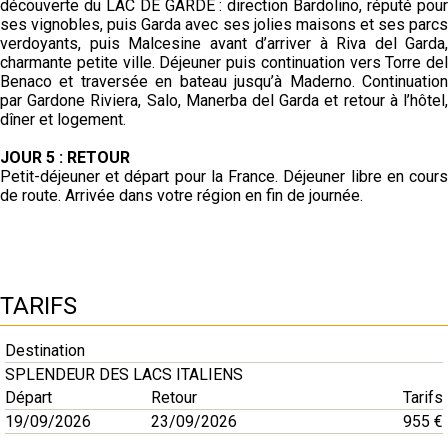
découverte du LAC DE GARDE :
direction Bardolino, réputé pou
ses vignobles, puis Garda avec ses
jolies maisons et ses parc
verdoyants, puis Malcesine avant d’arriver
à Riva del Garda,
charmante petite ville. Déjeuner puis continuation
vers Torre del
Benaco et traversée en bateau jusqu’à Maderno.
Continuation
par Gardone Riviera, Salo, Manerba del Garda et retour
à l’hôtel
dîner et logement.
JOUR 5 : RETOUR
Petit-déjeuner et départ pour la France. Déjeuner libre
en cour
de route. Arrivée dans votre région en fin de journée.
TARIFS
Destination
SPLENDEUR DES LACS ITALIENS
Départ
Retour
Tarifs
19/09/2026
23/09/2026
955 €