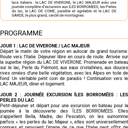
lacs italiens : le LAC DE VIVERONE, le LAC MAJEUR avec une
journée complète d’excursion aux ILES BORROMEES, les Perles
du lac, le LAC DE COME, paisible et agréable et le LAC DE
GARDE, le plus grand, cerclé de montagnes.
PROGRAMME
JOUR 1 : LAC DE VIVERONE / LAC MAJEUR
Départ le matin de votre
région en autocar de grand tourisme.
Route vers l’Italie. Déjeuner libre
en cours de route. Arrivée sur
la superbe région du LAC DE VIVERONE.
Promenade en bateau
sur le lac, Perle du Piémont, aux eaux
cristallines, aux douces
rives ornées d’une belle végétation, avec les
Alpes en toile d
fond. Un véritable petit coin de paradis ! Continuation
vers l
LAC MAJEUR, dîner et logement.
JOUR 2 : JOURNÉE EXCURSION ÎLES BORROMÉES : LES
PERLES DU
LAC
Petit-déjeuner et départ pour une excursion en bateau pour
la
journée à la découverte des ÎLES BORROMÉES. Elles
s’appellent
Bella, Madre, dei Pescatori, on les surnomm
parfois « les perles du lac
Majeur », elles sont universellement
connues et renvoient l’image de
ce que l’Italie peut offrir de