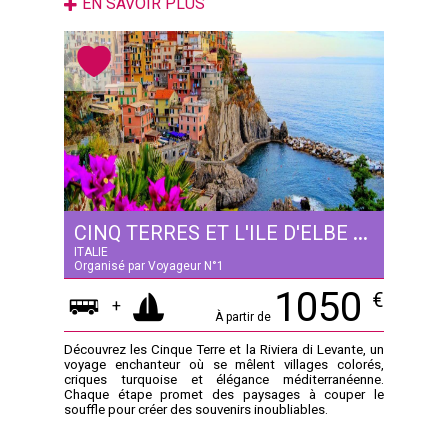
EN SAVOIR PLUS
CINQ TERRES ET L'ILE D'ELBE - 5 JOURS
ITALIE
Organisé par Voyageur N°1
1050
€
+
À partir de
Découvrez les Cinque Terre et la Riviera di Levante, un
voyage enchanteur où se mêlent villages colorés,
criques turquoise et élégance méditerranéenne.
Chaque étape promet des paysages à couper le
souffle pour créer des souvenirs inoubliables.