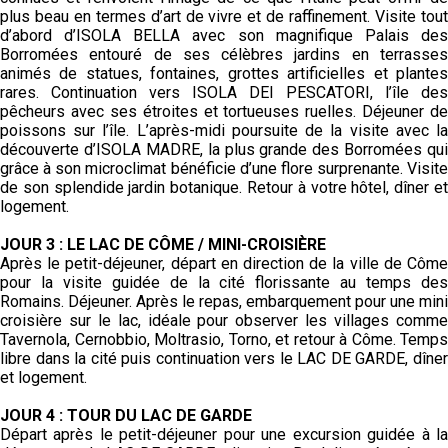
plus beau en termes d’art de vivre et de
raffinement. Visite tou
d’abord d’ISOLA BELLA avec son magnifique
Palais de
Borromées entouré de ses célèbres jardins en terrasses
animés de statues, fontaines, grottes artificielles et plantes
rares.
Continuation vers ISOLA DEI PESCATORI, l’île des
pêcheurs avec ses
étroites et tortueuses ruelles. Déjeuner de
poissons sur l’île. L’après-midi
poursuite de la visite avec l
découverte d’ISOLA MADRE, la plus
grande des Borromées qui
grâce à son microclimat bénéficie d’une
flore surprenante. Visite
de son splendide jardin botanique. Retour à
votre hôtel, dîner e
logement.
JOUR 3 : LE LAC DE CÔME / MINI-CROISIÈRE
Après le petit-déjeuner,
départ en direction de la ville de Côm
pour la visite guidée de la
cité florissante au temps de
Romains. Déjeuner. Après le repas,
embarquement pour une mini
croisière sur le lac, idéale pour
observer les villages comm
Tavernola, Cernobbio, Moltrasio, Torno,
et retour à Côme. Temps
libre dans la cité puis continuation vers le LAC
DE GARDE, dîne
et logement.
JOUR 4 : TOUR DU LAC DE GARDE
Départ après le petit-déjeuner
pour une excursion guidée à l